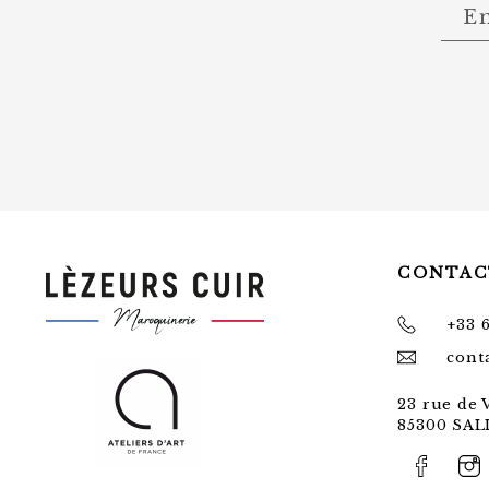
CONTAC
+33 6
cont
23 rue de
85300 SA