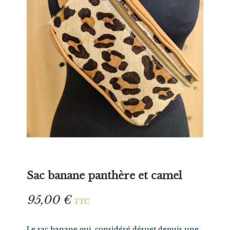
Sac banane panthère et camel
95,00 €
TTC
Le sac banane qui, considéré désuet depuis une