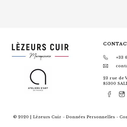
CONTAC
+33 6
cont
23 rue de
85300 SA
© 2020 | Lèzeurs Cuir -
Données Personnelles
-
Co