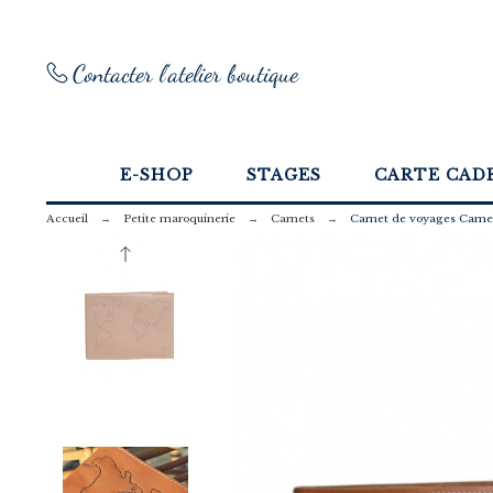
Contacter l'atelier boutique
E-SHOP
STAGES
CARTE CAD
Accueil
Petite maroquinerie
Carnets
Carnet de voyages Came